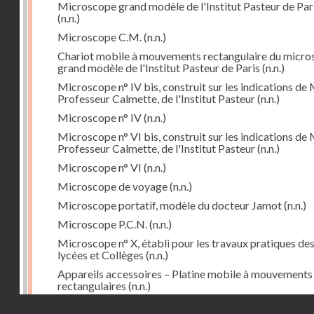
Microscope grand modèle de l'Institut Pasteur de Par
(n.n.)
Microscope C.M.
(n.n.)
Chariot mobile à mouvements rectangulaire du micr
grand modèle de l'Institut Pasteur de Paris
(n.n.)
Microscope n° IV bis, construit sur les indications de 
Professeur Calmette, de l'Institut Pasteur
(n.n.)
Microscope n° IV
(n.n.)
Microscope n° VI bis, construit sur les indications de 
Professeur Calmette, de l'Institut Pasteur
(n.n.)
Microscope n° VI
(n.n.)
Microscope de voyage
(n.n.)
Microscope portatif, modèle du docteur Jamot
(n.n.)
Microscope P.C.N.
(n.n.)
Microscope n° X, établi pour les travaux pratiques de
lycées et Collèges
(n.n.)
Appareils accessoires – Platine mobile à mouvements
rectangulaires
(n.n.)
Droits réservés - CNAM
Cyclorepère (marqueur à pointe de diamant
(n.n.)