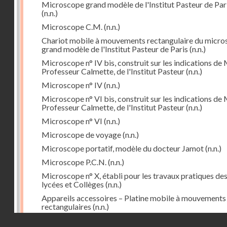
Microscope grand modèle de l'Institut Pasteur de Par
(n.n.)
Microscope C.M.
(n.n.)
Chariot mobile à mouvements rectangulaire du micr
grand modèle de l'Institut Pasteur de Paris
(n.n.)
Microscope n° IV bis, construit sur les indications de 
Professeur Calmette, de l'Institut Pasteur
(n.n.)
Microscope n° IV
(n.n.)
Microscope n° VI bis, construit sur les indications de 
Professeur Calmette, de l'Institut Pasteur
(n.n.)
Microscope n° VI
(n.n.)
Microscope de voyage
(n.n.)
Microscope portatif, modèle du docteur Jamot
(n.n.)
Microscope P.C.N.
(n.n.)
Microscope n° X, établi pour les travaux pratiques de
lycées et Collèges
(n.n.)
Appareils accessoires – Platine mobile à mouvements
rectangulaires
(n.n.)
Droits réservés - CNAM
Cyclorepère (marqueur à pointe de diamant
(n.n.)