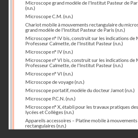
Microscope grand modèle de l'Institut Pasteur de Par
(n.n.)
Microscope C.M.
(n.n.)
Chariot mobile à mouvements rectangulaire du micr
grand modèle de l'Institut Pasteur de Paris
(n.n.)
Microscope n° IV bis, construit sur les indications de 
Professeur Calmette, de l'Institut Pasteur
(n.n.)
Microscope n° IV
(n.n.)
Microscope n° VI bis, construit sur les indications de 
Professeur Calmette, de l'Institut Pasteur
(n.n.)
Microscope n° VI
(n.n.)
Microscope de voyage
(n.n.)
Microscope portatif, modèle du docteur Jamot
(n.n.)
Microscope P.C.N.
(n.n.)
Microscope n° X, établi pour les travaux pratiques de
lycées et Collèges
(n.n.)
Appareils accessoires – Platine mobile à mouvements
rectangulaires
(n.n.)
Droits réservés - CNAM
Cyclorepère (marqueur à pointe de diamant
(n.n.)