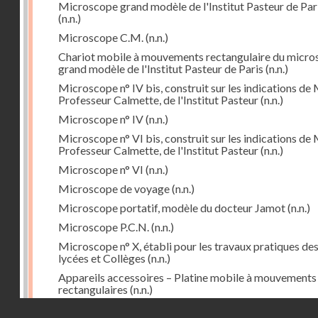
Microscope grand modèle de l'Institut Pasteur de Par
(n.n.)
Microscope C.M.
(n.n.)
Chariot mobile à mouvements rectangulaire du micr
grand modèle de l'Institut Pasteur de Paris
(n.n.)
Microscope n° IV bis, construit sur les indications de 
Professeur Calmette, de l'Institut Pasteur
(n.n.)
Microscope n° IV
(n.n.)
Microscope n° VI bis, construit sur les indications de 
Professeur Calmette, de l'Institut Pasteur
(n.n.)
Microscope n° VI
(n.n.)
Microscope de voyage
(n.n.)
Microscope portatif, modèle du docteur Jamot
(n.n.)
Microscope P.C.N.
(n.n.)
Microscope n° X, établi pour les travaux pratiques de
lycées et Collèges
(n.n.)
Appareils accessoires – Platine mobile à mouvements
rectangulaires
(n.n.)
Droits réservés - CNAM
Cyclorepère (marqueur à pointe de diamant
(n.n.)