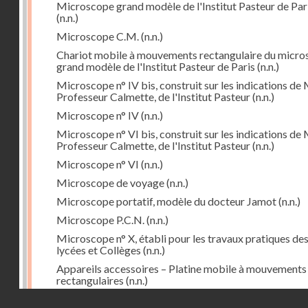
Microscope grand modèle de l'Institut Pasteur de Par
(n.n.)
Microscope C.M.
(n.n.)
Chariot mobile à mouvements rectangulaire du micr
grand modèle de l'Institut Pasteur de Paris
(n.n.)
Microscope n° IV bis, construit sur les indications de 
Professeur Calmette, de l'Institut Pasteur
(n.n.)
Microscope n° IV
(n.n.)
Microscope n° VI bis, construit sur les indications de 
Professeur Calmette, de l'Institut Pasteur
(n.n.)
Microscope n° VI
(n.n.)
Microscope de voyage
(n.n.)
Microscope portatif, modèle du docteur Jamot
(n.n.)
Microscope P.C.N.
(n.n.)
Microscope n° X, établi pour les travaux pratiques de
lycées et Collèges
(n.n.)
Appareils accessoires – Platine mobile à mouvements
rectangulaires
(n.n.)
Droits réservés - CNAM
Cyclorepère (marqueur à pointe de diamant
(n.n.)