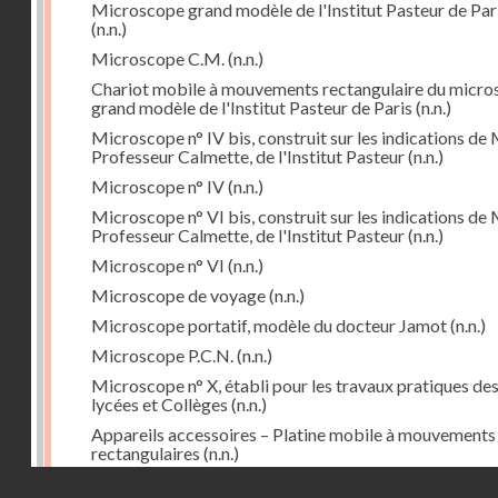
Microscope grand modèle de l'Institut Pasteur de Par
(n.n.)
Microscope C.M.
(n.n.)
Chariot mobile à mouvements rectangulaire du micr
grand modèle de l'Institut Pasteur de Paris
(n.n.)
Microscope n° IV bis, construit sur les indications de 
Professeur Calmette, de l'Institut Pasteur
(n.n.)
Microscope n° IV
(n.n.)
Microscope n° VI bis, construit sur les indications de 
Professeur Calmette, de l'Institut Pasteur
(n.n.)
Microscope n° VI
(n.n.)
Microscope de voyage
(n.n.)
Microscope portatif, modèle du docteur Jamot
(n.n.)
Microscope P.C.N.
(n.n.)
Microscope n° X, établi pour les travaux pratiques de
lycées et Collèges
(n.n.)
Appareils accessoires – Platine mobile à mouvements
rectangulaires
(n.n.)
Droits réservés - CNAM
Cyclorepère (marqueur à pointe de diamant
(n.n.)