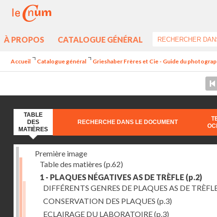
À PROPOS
CATALOGUE GÉNÉRAL
Accueil
Catalogue général
Grieshaber Frères et Cie - Guide du photographe
TABLE
T
DES
RECHERCHE DANS LE DOCUMENT
OC
MATIÈRES
Première image
Table des matières
(p.62)
1 - PLAQUES NÉGATIVES AS DE TRÈFLE
(p.2)
DIFFÉRENTS GENRES DE PLAQUES AS DE TRÈFL
CONSERVATION DES PLAQUES
(p.3)
ECLAIRAGE DU LABORATOIRE
(p.3)