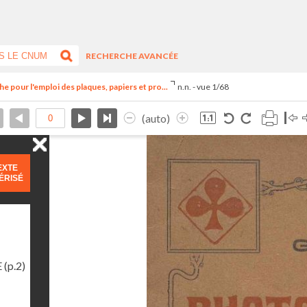
RECHERCHE AVANCÉE
 pour l'emploi des plaques, papiers et pro...
n.n. - vue 1/68
(auto)
EXTE
ÉRISÉ
E
(p.2)