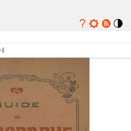
Mode
contraste
élévé