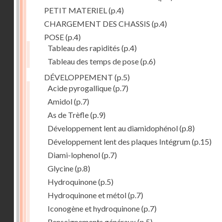
PETIT MATERIEL
(p.4)
CHARGEMENT DES CHASSIS
(p.4)
POSE
(p.4)
Tableau des rapidités
(p.4)
Tableau des temps de pose
(p.6)
DÉVELOPPEMENT
(p.5)
Acide pyrogallique
(p.7)
Amidol
(p.7)
As de Trèfle
(p.9)
Développement lent au diamidophénol
(p.8)
Développement lent des plaques Intégrum
(p.15)
Diami-lophenol
(p.7)
Glycine
(p.8)
Hydroquinone
(p.5)
Hydroquinone et métol
(p.7)
Iconogène et hydroquinone
(p.7)
Renseignements généraux
(p.5)