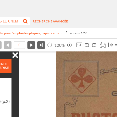
RECHERCHE AVANCÉE
 pour l'emploi des plaques, papiers et pro...
n.n. - vue 1/68
120%
EXTE
ÉRISÉ
E
(p.2)