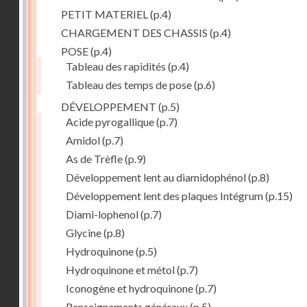
PETIT MATERIEL
(p.4)
CHARGEMENT DES CHASSIS
(p.4)
POSE
(p.4)
Tableau des rapidités
(p.4)
Tableau des temps de pose
(p.6)
DÉVELOPPEMENT
(p.5)
Acide pyrogallique
(p.7)
Amidol
(p.7)
As de Trèfle
(p.9)
Développement lent au diamidophénol
(p.8)
Développement lent des plaques Intégrum
(p.15)
Diami-lophenol
(p.7)
Glycine
(p.8)
Hydroquinone
(p.5)
Hydroquinone et métol
(p.7)
Iconogène et hydroquinone
(p.7)
Renseignements généraux
(p.5)