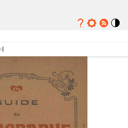
Mode
contraste
élévé