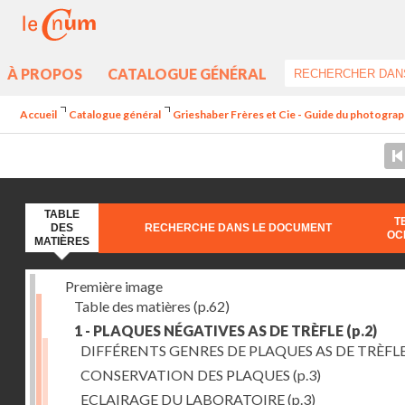
À PROPOS
CATALOGUE GÉNÉRAL
Accueil
Catalogue général
Grieshaber Frères et Cie - Guide du photographe
TABLE
T
DES
RECHERCHE DANS LE DOCUMENT
OC
MATIÈRES
Première image
Table des matières
(p.62)
1 - PLAQUES NÉGATIVES AS DE TRÈFLE
(p.2)
DIFFÉRENTS GENRES DE PLAQUES AS DE TRÈFL
CONSERVATION DES PLAQUES
(p.3)
ECLAIRAGE DU LABORATOIRE
(p.3)