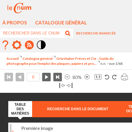
À PROPOS
CATALOGUE GÉNÉRAL
RECHERCHE AVANCÉE
Mode
contraste
Accueil
Catalogue général
Grieshaber Frères et Cie - Guide du
élévé
photographe pour l'emploi des plaques, papiers et pro...
n.n. - vue 1/68
80%
TABLE
T
DES
RECHERCHE DANS LE DOCUMENT
OC
MATIÈRES
Première image