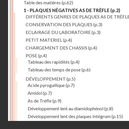
Table des matières
(p.62)
1 - PLAQUES NÉGATIVES AS DE TRÈFLE
(p.2)
DIFFÉRENTS GENRES DE PLAQUES AS DE TRÈFL
CONSERVATION DES PLAQUES
(p.3)
ECLAIRAGE DU LABORATOIRE
(p.3)
PETIT MATERIEL
(p.4)
CHARGEMENT DES CHASSIS
(p.4)
POSE
(p.4)
Tableau des rapidités
(p.4)
Tableau des temps de pose
(p.6)
DÉVELOPPEMENT
(p.5)
Acide pyrogallique
(p.7)
Amidol
(p.7)
As de Trèfle
(p.9)
Développement lent au diamidophénol
(p.8)
Développement lent des plaques Intégrum
(p.15)
Diami-lophenol
(p.7)
Droits réservés - CNAM