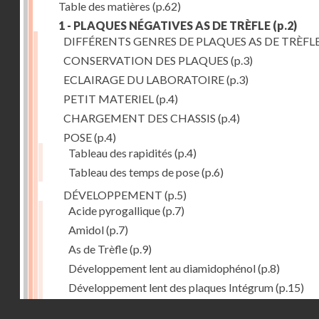
Table des matières
(p.62)
1 - PLAQUES NÉGATIVES AS DE TRÈFLE
(p.2)
DIFFÉRENTS GENRES DE PLAQUES AS DE TRÈFL
CONSERVATION DES PLAQUES
(p.3)
ECLAIRAGE DU LABORATOIRE
(p.3)
PETIT MATERIEL
(p.4)
CHARGEMENT DES CHASSIS
(p.4)
POSE
(p.4)
Tableau des rapidités
(p.4)
Tableau des temps de pose
(p.6)
DÉVELOPPEMENT
(p.5)
Acide pyrogallique
(p.7)
Amidol
(p.7)
As de Trèfle
(p.9)
Développement lent au diamidophénol
(p.8)
Développement lent des plaques Intégrum
(p.15)
Diami-lophenol
(p.7)
Droits réservés - CNAM