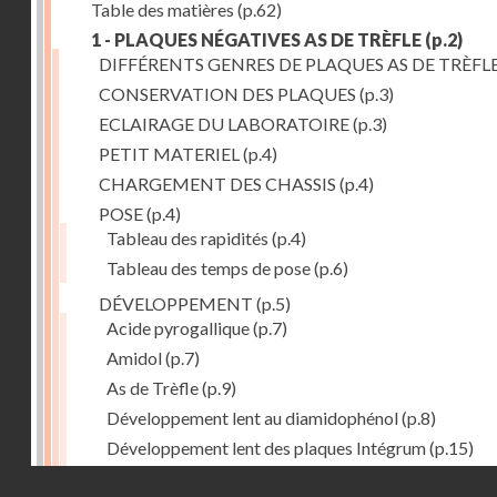
Table des matières
(p.62)
1 - PLAQUES NÉGATIVES AS DE TRÈFLE
(p.2)
DIFFÉRENTS GENRES DE PLAQUES AS DE TRÈFL
CONSERVATION DES PLAQUES
(p.3)
ECLAIRAGE DU LABORATOIRE
(p.3)
PETIT MATERIEL
(p.4)
CHARGEMENT DES CHASSIS
(p.4)
POSE
(p.4)
Tableau des rapidités
(p.4)
Tableau des temps de pose
(p.6)
DÉVELOPPEMENT
(p.5)
Acide pyrogallique
(p.7)
Amidol
(p.7)
As de Trèfle
(p.9)
Développement lent au diamidophénol
(p.8)
Développement lent des plaques Intégrum
(p.15)
Diami-lophenol
(p.7)
Droits réservés - CNAM