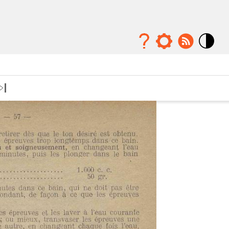
Mode
contraste
élévé