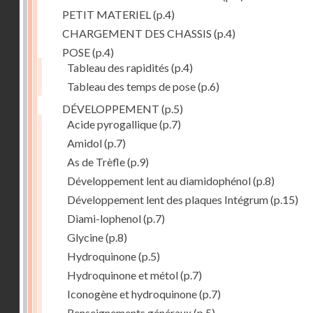
PETIT MATERIEL
(p.4)
CHARGEMENT DES CHASSIS
(p.4)
POSE
(p.4)
Tableau des rapidités
(p.4)
Tableau des temps de pose
(p.6)
DÉVELOPPEMENT
(p.5)
Acide pyrogallique
(p.7)
Amidol
(p.7)
As de Trèfle
(p.9)
Développement lent au diamidophénol
(p.8)
Développement lent des plaques Intégrum
(p.15)
Diami-lophenol
(p.7)
Glycine
(p.8)
Hydroquinone
(p.5)
Hydroquinone et métol
(p.7)
Iconogène et hydroquinone
(p.7)
Renseignements généraux
(p.5)