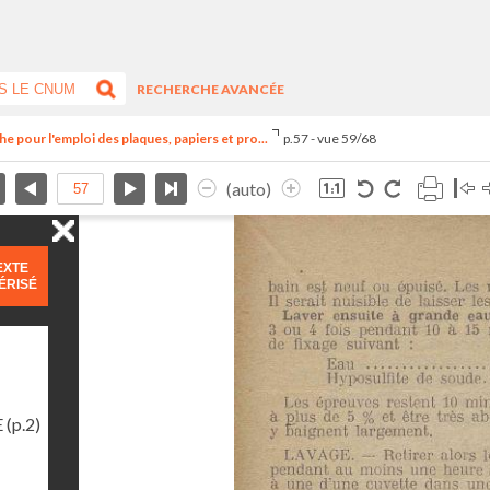
RECHERCHE AVANCÉE
 pour l'emploi des plaques, papiers et pro...
p.57 - vue 59/68
(auto)
EXTE
ÉRISÉ
E
(p.2)