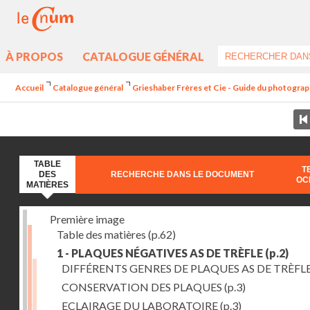
À PROPOS
CATALOGUE GÉNÉRAL
Accueil
Catalogue général
Grieshaber Frères et Cie - Guide du photographe
TABLE
T
DES
RECHERCHE DANS LE DOCUMENT
OC
MATIÈRES
Première image
Table des matières
(p.62)
1 - PLAQUES NÉGATIVES AS DE TRÈFLE
(p.2)
DIFFÉRENTS GENRES DE PLAQUES AS DE TRÈFL
CONSERVATION DES PLAQUES
(p.3)
ECLAIRAGE DU LABORATOIRE
(p.3)