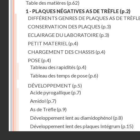
Table des matières
(p.62)
1 - PLAQUES NÉGATIVES AS DE TRÈFLE
(p.2)
DIFFÉRENTS GENRES DE PLAQUES AS DE TRÈFL
CONSERVATION DES PLAQUES
(p.3)
ECLAIRAGE DU LABORATOIRE
(p.3)
PETIT MATERIEL
(p.4)
CHARGEMENT DES CHASSIS
(p.4)
POSE
(p.4)
Tableau des rapidités
(p.4)
Tableau des temps de pose
(p.6)
DÉVELOPPEMENT
(p.5)
Acide pyrogallique
(p.7)
Amidol
(p.7)
As de Trèfle
(p.9)
Développement lent au diamidophénol
(p.8)
Développement lent des plaques Intégrum
(p.15)
Diami-lophenol
(p.7)
Droits réservés - CNAM