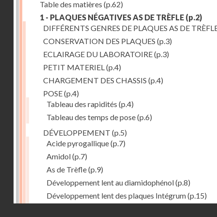
Table des matières
(p.62)
1 - PLAQUES NÉGATIVES AS DE TRÈFLE
(p.2)
DIFFÉRENTS GENRES DE PLAQUES AS DE TRÈFL
CONSERVATION DES PLAQUES
(p.3)
ECLAIRAGE DU LABORATOIRE
(p.3)
PETIT MATERIEL
(p.4)
CHARGEMENT DES CHASSIS
(p.4)
POSE
(p.4)
Tableau des rapidités
(p.4)
Tableau des temps de pose
(p.6)
DÉVELOPPEMENT
(p.5)
Acide pyrogallique
(p.7)
Amidol
(p.7)
As de Trèfle
(p.9)
Développement lent au diamidophénol
(p.8)
Développement lent des plaques Intégrum
(p.15)
Diami-lophenol
(p.7)
Droits réservés - CNAM