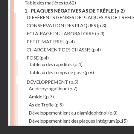
Table des matières
(p.62)
1 - PLAQUES NÉGATIVES AS DE TRÈFLE
(p.2)
DIFFÉRENTS GENRES DE PLAQUES AS DE TRÈFL
CONSERVATION DES PLAQUES
(p.3)
ECLAIRAGE DU LABORATOIRE
(p.3)
PETIT MATERIEL
(p.4)
CHARGEMENT DES CHASSIS
(p.4)
POSE
(p.4)
Tableau des rapidités
(p.4)
Tableau des temps de pose
(p.6)
DÉVELOPPEMENT
(p.5)
Acide pyrogallique
(p.7)
Amidol
(p.7)
As de Trèfle
(p.9)
Développement lent au diamidophénol
(p.8)
Développement lent des plaques Intégrum
(p.15)
Diami-lophenol
(p.7)
Droits réservés - CNAM