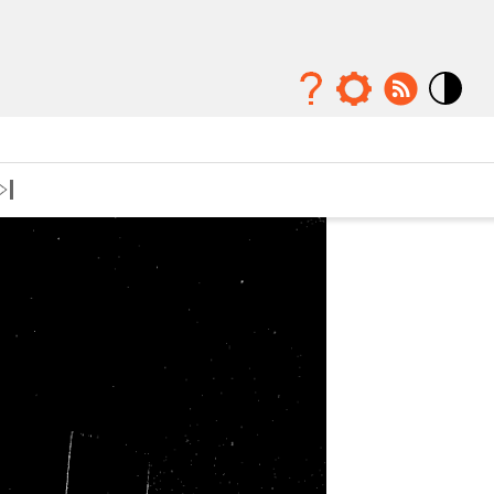
Mode
contraste
élévé