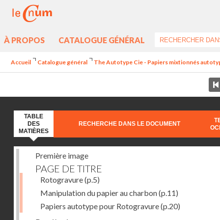
À PROPOS
CATALOGUE GÉNÉRAL
Accueil
Catalogue général
The Autotype Cie - Papiers mixtionnés autoty
TABLE
T
DES
RECHERCHE DANS LE DOCUMENT
OC
MATIÈRES
Première image
PAGE DE TITRE
Rotogravure
(p.5)
Manipulation du papier au charbon
(p.11)
Papiers autotype pour Rotogravure
(p.20)