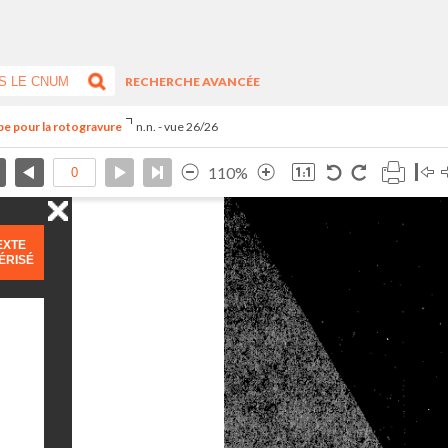
RECHERCHE AVANCÉE
pe pour la rotogravure
n.n. - vue 26/26
110%
EXTE
ÉRISÉ