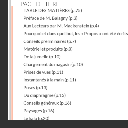
PAGE DE TITRE
TABLE DES MATIÈRES
(p.75)
Préface de M. Balagny
(p.3)
Aux Lecteurs par M. Mackenstein
(p.4)
Pourquoi et dans quel but, les « Propos » ont été écrits
Conseils préliminaires
(p.7)
Matériel et produits
(p.8)
De la jumelle
(p.10)
Chargement du magasin
(p.10)
Prises de vues
(p.11)
Instantanés à la main
(p.11)
Poses
(p.13)
Du diaphragme
(p.13)
Conseils généraux
(p.16)
Paysages
(p.16)
Le halo
(p.20)
Droits réservés - CNAM
Du temps de pose
(p.20)