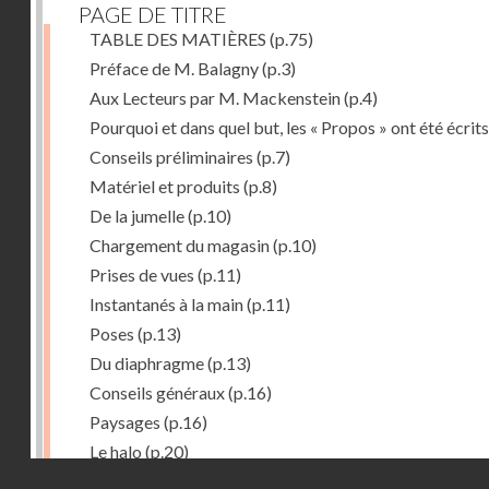
PAGE DE TITRE
TABLE DES MATIÈRES
(p.75)
Préface de M. Balagny
(p.3)
Aux Lecteurs par M. Mackenstein
(p.4)
Pourquoi et dans quel but, les « Propos » ont été écrits
Conseils préliminaires
(p.7)
Matériel et produits
(p.8)
De la jumelle
(p.10)
Chargement du magasin
(p.10)
Prises de vues
(p.11)
Instantanés à la main
(p.11)
Poses
(p.13)
Du diaphragme
(p.13)
Conseils généraux
(p.16)
Paysages
(p.16)
Le halo
(p.20)
Droits réservés - CNAM
Du temps de pose
(p.20)