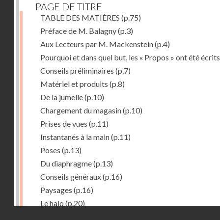
PAGE DE TITRE
TABLE DES MATIÈRES
(p.75)
Préface de M. Balagny
(p.3)
Aux Lecteurs par M. Mackenstein
(p.4)
Pourquoi et dans quel but, les « Propos » ont été écrits
Conseils préliminaires
(p.7)
Matériel et produits
(p.8)
De la jumelle
(p.10)
Chargement du magasin
(p.10)
Prises de vues
(p.11)
Instantanés à la main
(p.11)
Poses
(p.13)
Du diaphragme
(p.13)
Conseils généraux
(p.16)
Paysages
(p.16)
Le halo
(p.20)
Droits réservés - CNAM
Du temps de pose
(p.20)