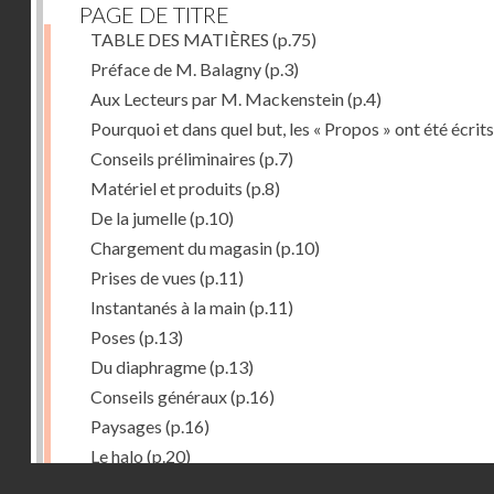
PAGE DE TITRE
TABLE DES MATIÈRES
(p.75)
Préface de M. Balagny
(p.3)
Aux Lecteurs par M. Mackenstein
(p.4)
Pourquoi et dans quel but, les « Propos » ont été écrits
Conseils préliminaires
(p.7)
Matériel et produits
(p.8)
De la jumelle
(p.10)
Chargement du magasin
(p.10)
Prises de vues
(p.11)
Instantanés à la main
(p.11)
Poses
(p.13)
Du diaphragme
(p.13)
Conseils généraux
(p.16)
Paysages
(p.16)
Le halo
(p.20)
Droits réservés - CNAM
Du temps de pose
(p.20)