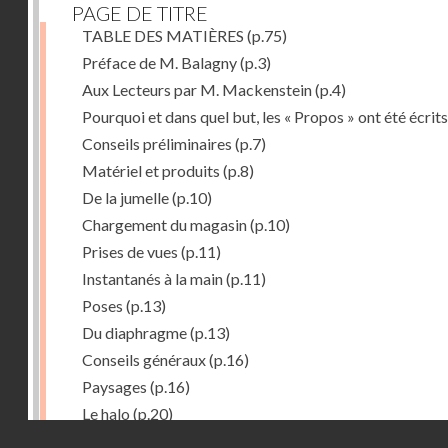
PAGE DE TITRE
TABLE DES MATIÈRES
(p.75)
Préface de M. Balagny
(p.3)
Aux Lecteurs par M. Mackenstein
(p.4)
Pourquoi et dans quel but, les « Propos » ont été écrits
Conseils préliminaires
(p.7)
Matériel et produits
(p.8)
De la jumelle
(p.10)
Chargement du magasin
(p.10)
Prises de vues
(p.11)
Instantanés à la main
(p.11)
Poses
(p.13)
Du diaphragme
(p.13)
Conseils généraux
(p.16)
Paysages
(p.16)
Le halo
(p.20)
Droits réservés - CNAM
Du temps de pose
(p.20)