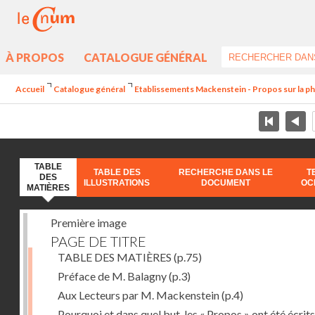
À PROPOS
CATALOGUE GÉNÉRAL
Accueil
Catalogue général
Etablissements Mackenstein - Propos sur la p
TABLE
TABLE DES
RECHERCHE DANS LE
T
DES
ILLUSTRATIONS
DOCUMENT
OC
MATIÈRES
Première image
PAGE DE TITRE
TABLE DES MATIÈRES
(p.75)
Préface de M. Balagny
(p.3)
Aux Lecteurs par M. Mackenstein
(p.4)
Pourquoi et dans quel but, les « Propos » ont été écrits