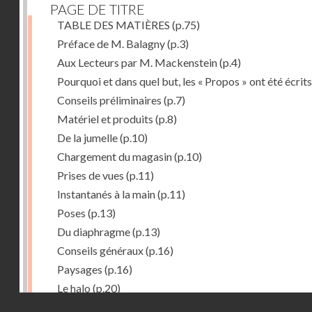
PAGE DE TITRE
TABLE DES MATIÈRES
(p.75)
Préface de M. Balagny
(p.3)
Aux Lecteurs par M. Mackenstein
(p.4)
Pourquoi et dans quel but, les « Propos » ont été écrits
Conseils préliminaires
(p.7)
Matériel et produits
(p.8)
De la jumelle
(p.10)
Chargement du magasin
(p.10)
Prises de vues
(p.11)
Instantanés à la main
(p.11)
Poses
(p.13)
Du diaphragme
(p.13)
Conseils généraux
(p.16)
Paysages
(p.16)
Le halo
(p.20)
Droits réservés - CNAM
Du temps de pose
(p.20)