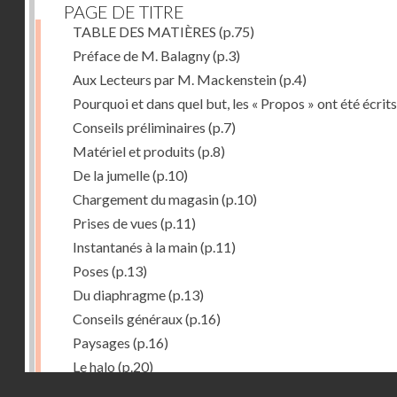
PAGE DE TITRE
TABLE DES MATIÈRES
(p.75)
Préface de M. Balagny
(p.3)
Aux Lecteurs par M. Mackenstein
(p.4)
Pourquoi et dans quel but, les « Propos » ont été écrits
Conseils préliminaires
(p.7)
Matériel et produits
(p.8)
De la jumelle
(p.10)
Chargement du magasin
(p.10)
Prises de vues
(p.11)
Instantanés à la main
(p.11)
Poses
(p.13)
Du diaphragme
(p.13)
Conseils généraux
(p.16)
Paysages
(p.16)
Le halo
(p.20)
Droits réservés - CNAM
Du temps de pose
(p.20)