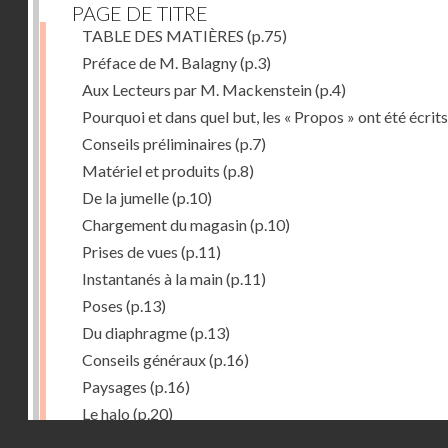
PAGE DE TITRE
TABLE DES MATIÈRES
(p.75)
Préface de M. Balagny
(p.3)
Aux Lecteurs par M. Mackenstein
(p.4)
Pourquoi et dans quel but, les « Propos » ont été écrits
Conseils préliminaires
(p.7)
Matériel et produits
(p.8)
De la jumelle
(p.10)
Chargement du magasin
(p.10)
Prises de vues
(p.11)
Instantanés à la main
(p.11)
Poses
(p.13)
Du diaphragme
(p.13)
Conseils généraux
(p.16)
Paysages
(p.16)
Le halo
(p.20)
Droits réservés - CNAM
Du temps de pose
(p.20)