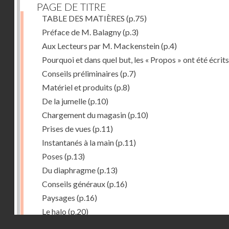
PAGE DE TITRE
TABLE DES MATIÈRES
(p.75)
Préface de M. Balagny
(p.3)
Aux Lecteurs par M. Mackenstein
(p.4)
Pourquoi et dans quel but, les « Propos » ont été écrits
Conseils préliminaires
(p.7)
Matériel et produits
(p.8)
De la jumelle
(p.10)
Chargement du magasin
(p.10)
Prises de vues
(p.11)
Instantanés à la main
(p.11)
Poses
(p.13)
Du diaphragme
(p.13)
Conseils généraux
(p.16)
Paysages
(p.16)
Le halo
(p.20)
Droits réservés - CNAM
Du temps de pose
(p.20)