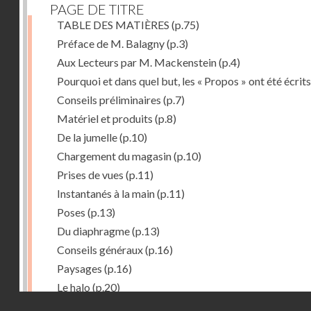
PAGE DE TITRE
TABLE DES MATIÈRES
(p.75)
Préface de M. Balagny
(p.3)
Aux Lecteurs par M. Mackenstein
(p.4)
Pourquoi et dans quel but, les « Propos » ont été écrits
Conseils préliminaires
(p.7)
Matériel et produits
(p.8)
De la jumelle
(p.10)
Chargement du magasin
(p.10)
Prises de vues
(p.11)
Instantanés à la main
(p.11)
Poses
(p.13)
Du diaphragme
(p.13)
Conseils généraux
(p.16)
Paysages
(p.16)
Le halo
(p.20)
Droits réservés - CNAM
Du temps de pose
(p.20)