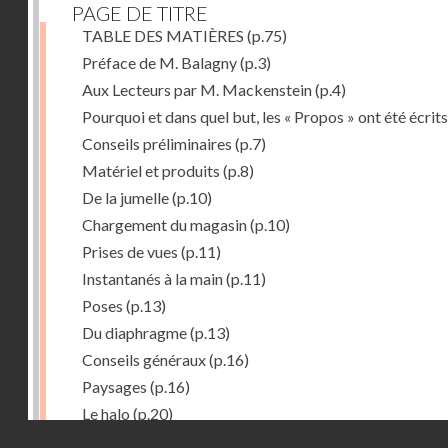
PAGE DE TITRE
TABLE DES MATIÈRES
(p.75)
Préface de M. Balagny
(p.3)
Aux Lecteurs par M. Mackenstein
(p.4)
Pourquoi et dans quel but, les « Propos » ont été écrits
Conseils préliminaires
(p.7)
Matériel et produits
(p.8)
De la jumelle
(p.10)
Chargement du magasin
(p.10)
Prises de vues
(p.11)
Instantanés à la main
(p.11)
Poses
(p.13)
Du diaphragme
(p.13)
Conseils généraux
(p.16)
Paysages
(p.16)
Le halo
(p.20)
Droits réservés - CNAM
Du temps de pose
(p.20)