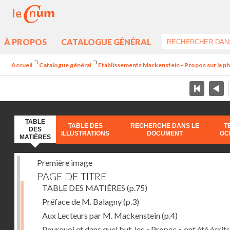
À PROPOS
CATALOGUE GÉNÉRAL
Accueil
Catalogue général
Etablissements Mackenstein - Propos sur la p
TABLE
TABLE DES
RECHERCHE DANS LE
T
DES
ILLUSTRATIONS
DOCUMENT
OC
MATIÈRES
Première image
PAGE DE TITRE
TABLE DES MATIÈRES
(p.75)
Préface de M. Balagny
(p.3)
Aux Lecteurs par M. Mackenstein
(p.4)
Pourquoi et dans quel but, les « Propos » ont été écrits