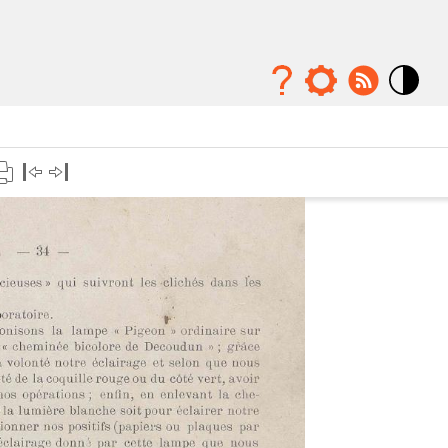
Mode
contraste
élévé