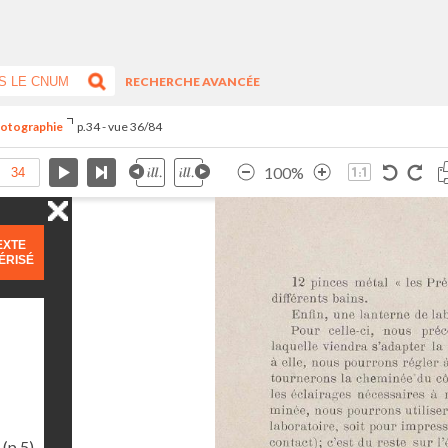
RECHERCHE AVANCÉE
hotographie
p.34 - vue 36/84
100%
EXTE
ÉRISÉ
(p.5)