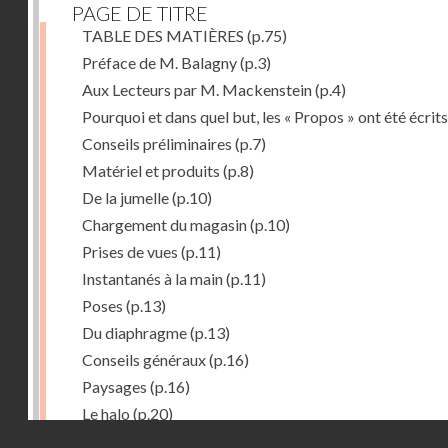
PAGE DE TITRE
TABLE DES MATIÈRES
(p.75)
Préface de M. Balagny
(p.3)
Aux Lecteurs par M. Mackenstein
(p.4)
Pourquoi et dans quel but, les « Propos » ont été écrits
Conseils préliminaires
(p.7)
Matériel et produits
(p.8)
De la jumelle
(p.10)
Chargement du magasin
(p.10)
Prises de vues
(p.11)
Instantanés à la main
(p.11)
Poses
(p.13)
Du diaphragme
(p.13)
Conseils généraux
(p.16)
Paysages
(p.16)
Le halo
(p.20)
Droits réservés - CNAM
Du temps de pose
(p.20)