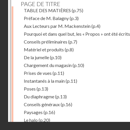
PAGE DE TITRE
TABLE DES MATIÈRES
(p.75)
Préface de M. Balagny
(p.3)
Aux Lecteurs par M. Mackenstein
(p.4)
Pourquoi et dans quel but, les « Propos » ont été écrits
Conseils préliminaires
(p.7)
Matériel et produits
(p.8)
De la jumelle
(p.10)
Chargement du magasin
(p.10)
Prises de vues
(p.11)
Instantanés à la main
(p.11)
Poses
(p.13)
Du diaphragme
(p.13)
Conseils généraux
(p.16)
Paysages
(p.16)
Le halo
(p.20)
Droits réservés - CNAM
Du temps de pose
(p.20)