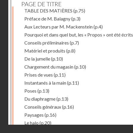
PAGE DE TITRE
TABLE DES MATIÈRES
(p.75)
Préface de M. Balagny
(p.3)
Aux Lecteurs par M. Mackenstein
(p.4)
Pourquoi et dans quel but, les « Propos » ont été écrits
Conseils préliminaires
(p.7)
Matériel et produits
(p.8)
De la jumelle
(p.10)
Chargement du magasin
(p.10)
Prises de vues
(p.11)
Instantanés à la main
(p.11)
Poses
(p.13)
Du diaphragme
(p.13)
Conseils généraux
(p.16)
Paysages
(p.16)
Le halo
(p.20)
Droits réservés - CNAM
Du temps de pose
(p.20)