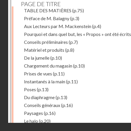
PAGE DE TITRE
TABLE DES MATIÈRES
(p.75)
Préface de M. Balagny
(p.3)
Aux Lecteurs par M. Mackenstein
(p.4)
Pourquoi et dans quel but, les « Propos » ont été écrits
Conseils préliminaires
(p.7)
Matériel et produits
(p.8)
De la jumelle
(p.10)
Chargement du magasin
(p.10)
Prises de vues
(p.11)
Instantanés à la main
(p.11)
Poses
(p.13)
Du diaphragme
(p.13)
Conseils généraux
(p.16)
Paysages
(p.16)
Le halo
(p.20)
Droits réservés - CNAM
Du temps de pose
(p.20)