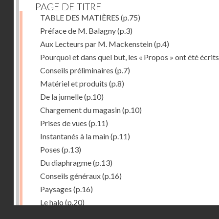
PAGE DE TITRE
TABLE DES MATIÈRES
(p.75)
Préface de M. Balagny
(p.3)
Aux Lecteurs par M. Mackenstein
(p.4)
Pourquoi et dans quel but, les « Propos » ont été écrits
Conseils préliminaires
(p.7)
Matériel et produits
(p.8)
De la jumelle
(p.10)
Chargement du magasin
(p.10)
Prises de vues
(p.11)
Instantanés à la main
(p.11)
Poses
(p.13)
Du diaphragme
(p.13)
Conseils généraux
(p.16)
Paysages
(p.16)
Le halo
(p.20)
Droits réservés - CNAM
Du temps de pose
(p.20)