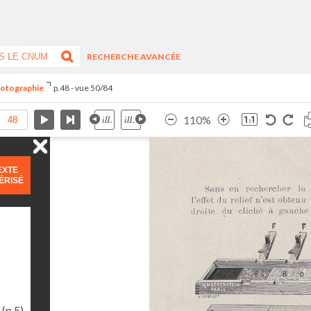
RECHERCHE AVANCÉE
hotographie
p.48 - vue 50/84
110%
EXTE
ÉRISÉ
(p.5)