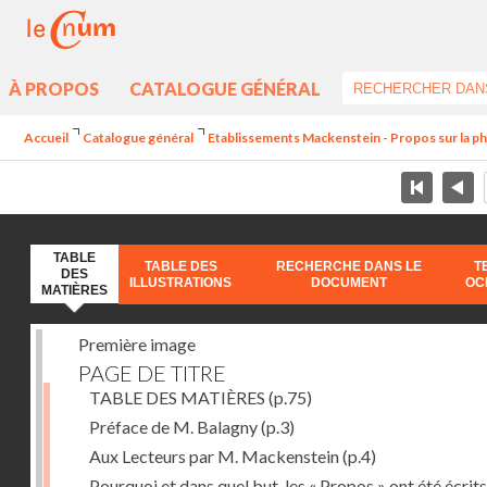
À PROPOS
CATALOGUE GÉNÉRAL
Accueil
Catalogue général
Etablissements Mackenstein - Propos sur la p
TABLE
TABLE DES
RECHERCHE DANS LE
T
DES
ILLUSTRATIONS
DOCUMENT
OC
MATIÈRES
Première image
PAGE DE TITRE
TABLE DES MATIÈRES
(p.75)
Préface de M. Balagny
(p.3)
Aux Lecteurs par M. Mackenstein
(p.4)
Pourquoi et dans quel but, les « Propos » ont été écrits