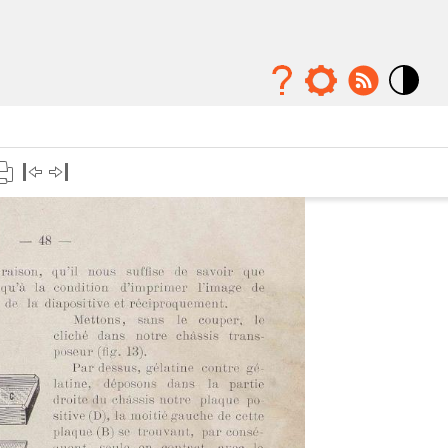
Mode
contraste
élévé