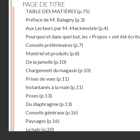
PAGE DE TITRE
TABLE DES MATIÈRES
(p.75)
Préface de M. Balagny
(p.3)
Aux Lecteurs par M. Mackenstein
(p.4)
Pourquoi et dans quel but, les « Propos » ont été écrits
Conseils préliminaires
(p.7)
Matériel et produits
(p.8)
De la jumelle
(p.10)
Chargement du magasin
(p.10)
Prises de vues
(p.11)
Instantanés à la main
(p.11)
Poses
(p.13)
Du diaphragme
(p.13)
Conseils généraux
(p.16)
Paysages
(p.16)
Le halo
(p.20)
Droits réservés - CNAM
Du temps de pose
(p.20)