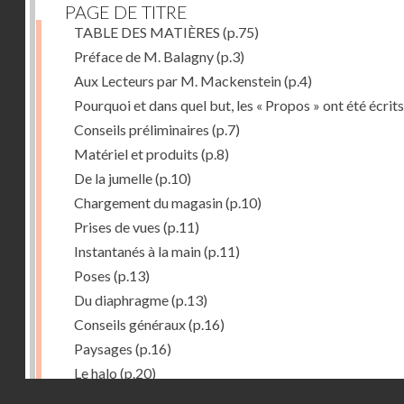
PAGE DE TITRE
TABLE DES MATIÈRES
(p.75)
Préface de M. Balagny
(p.3)
Aux Lecteurs par M. Mackenstein
(p.4)
Pourquoi et dans quel but, les « Propos » ont été écrits
Conseils préliminaires
(p.7)
Matériel et produits
(p.8)
De la jumelle
(p.10)
Chargement du magasin
(p.10)
Prises de vues
(p.11)
Instantanés à la main
(p.11)
Poses
(p.13)
Du diaphragme
(p.13)
Conseils généraux
(p.16)
Paysages
(p.16)
Le halo
(p.20)
Droits réservés - CNAM
Du temps de pose
(p.20)