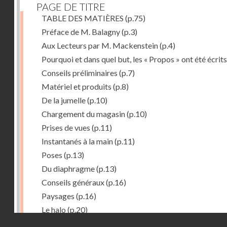
PAGE DE TITRE
TABLE DES MATIÈRES
(p.75)
Préface de M. Balagny
(p.3)
Aux Lecteurs par M. Mackenstein
(p.4)
Pourquoi et dans quel but, les « Propos » ont été écrits
Conseils préliminaires
(p.7)
Matériel et produits
(p.8)
De la jumelle
(p.10)
Chargement du magasin
(p.10)
Prises de vues
(p.11)
Instantanés à la main
(p.11)
Poses
(p.13)
Du diaphragme
(p.13)
Conseils généraux
(p.16)
Paysages
(p.16)
Le halo
(p.20)
Droits réservés - CNAM
Du temps de pose
(p.20)