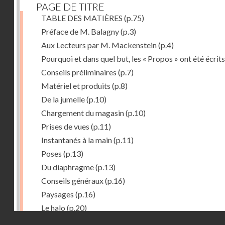
PAGE DE TITRE
TABLE DES MATIÈRES
(p.75)
Préface de M. Balagny
(p.3)
Aux Lecteurs par M. Mackenstein
(p.4)
Pourquoi et dans quel but, les « Propos » ont été écrits
Conseils préliminaires
(p.7)
Matériel et produits
(p.8)
De la jumelle
(p.10)
Chargement du magasin
(p.10)
Prises de vues
(p.11)
Instantanés à la main
(p.11)
Poses
(p.13)
Du diaphragme
(p.13)
Conseils généraux
(p.16)
Paysages
(p.16)
Le halo
(p.20)
Droits réservés - CNAM
Du temps de pose
(p.20)