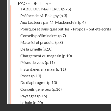
PAGE DE TITRE
TABLE DES MATIÈRES
(p.75)
Préface de M. Balagny
(p.3)
Aux Lecteurs par M. Mackenstein
(p.4)
Pourquoi et dans quel but, les « Propos » ont été écrits
Conseils préliminaires
(p.7)
Matériel et produits
(p.8)
De la jumelle
(p.10)
Chargement du magasin
(p.10)
Prises de vues
(p.11)
Instantanés à la main
(p.11)
Poses
(p.13)
Du diaphragme
(p.13)
Conseils généraux
(p.16)
Paysages
(p.16)
Le halo
(p.20)
Droits réservés - CNAM
Du temps de pose
(p.20)