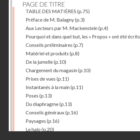
PAGE DE TITRE
TABLE DES MATIÈRES
(p.75)
Préface de M. Balagny
(p.3)
Aux Lecteurs par M. Mackenstein
(p.4)
Pourquoi et dans quel but, les « Propos » ont été écrits
Conseils préliminaires
(p.7)
Matériel et produits
(p.8)
De la jumelle
(p.10)
Chargement du magasin
(p.10)
Prises de vues
(p.11)
Instantanés à la main
(p.11)
Poses
(p.13)
Du diaphragme
(p.13)
Conseils généraux
(p.16)
Paysages
(p.16)
Le halo
(p.20)
Droits réservés - CNAM
Du temps de pose
(p.20)