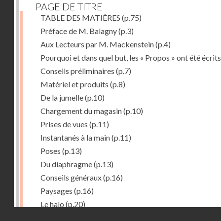
PAGE DE TITRE
TABLE DES MATIÈRES
(p.75)
Préface de M. Balagny
(p.3)
Aux Lecteurs par M. Mackenstein
(p.4)
Pourquoi et dans quel but, les « Propos » ont été écrits
Conseils préliminaires
(p.7)
Matériel et produits
(p.8)
De la jumelle
(p.10)
Chargement du magasin
(p.10)
Prises de vues
(p.11)
Instantanés à la main
(p.11)
Poses
(p.13)
Du diaphragme
(p.13)
Conseils généraux
(p.16)
Paysages
(p.16)
Le halo
(p.20)
Droits réservés - CNAM
Du temps de pose
(p.20)