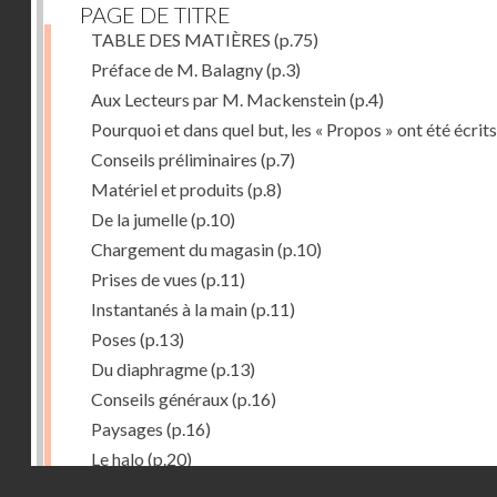
PAGE DE TITRE
TABLE DES MATIÈRES
(p.75)
Préface de M. Balagny
(p.3)
Aux Lecteurs par M. Mackenstein
(p.4)
Pourquoi et dans quel but, les « Propos » ont été écrits
Conseils préliminaires
(p.7)
Matériel et produits
(p.8)
De la jumelle
(p.10)
Chargement du magasin
(p.10)
Prises de vues
(p.11)
Instantanés à la main
(p.11)
Poses
(p.13)
Du diaphragme
(p.13)
Conseils généraux
(p.16)
Paysages
(p.16)
Le halo
(p.20)
Droits réservés - CNAM
Du temps de pose
(p.20)