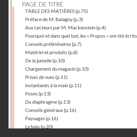
PAGE DE TITRE
TABLE DES MATIÈRES
(p.75)
Préface de M. Balagny
(p.3)
Aux Lecteurs par M. Mackenstein
(p.4)
Pourquoi et dans quel but, les « Propos » ont été écrits
Conseils préliminaires
(p.7)
Matériel et produits
(p.8)
De la jumelle
(p.10)
Chargement du magasin
(p.10)
Prises de vues
(p.11)
Instantanés à la main
(p.11)
Poses
(p.13)
Du diaphragme
(p.13)
Conseils généraux
(p.16)
Paysages
(p.16)
Le halo
(p.20)
Droits réservés - CNAM
Du temps de pose
(p.20)