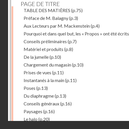
PAGE DE TITRE
TABLE DES MATIÈRES
(p.75)
Préface de M. Balagny
(p.3)
Aux Lecteurs par M. Mackenstein
(p.4)
Pourquoi et dans quel but, les « Propos » ont été écrits
Conseils préliminaires
(p.7)
Matériel et produits
(p.8)
De la jumelle
(p.10)
Chargement du magasin
(p.10)
Prises de vues
(p.11)
Instantanés à la main
(p.11)
Poses
(p.13)
Du diaphragme
(p.13)
Conseils généraux
(p.16)
Paysages
(p.16)
Le halo
(p.20)
Droits réservés - CNAM
Du temps de pose
(p.20)