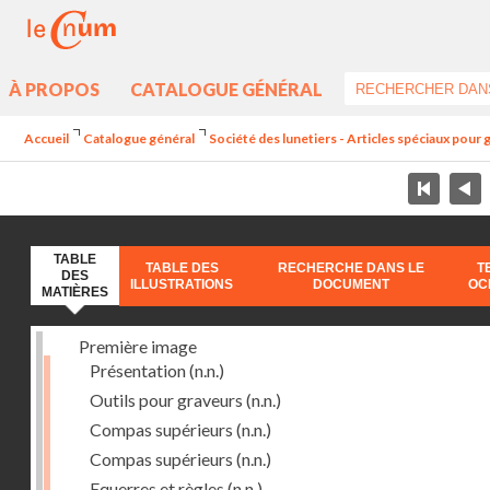
À PROPOS
CATALOGUE GÉNÉRAL
Accueil
Catalogue général
Société des lunetiers - Articles spéciaux pour
TABLE
TABLE DES
RECHERCHE DANS LE
T
DES
ILLUSTRATIONS
DOCUMENT
OC
MATIÈRES
Première image
Présentation
(n.n.)
Outils pour graveurs
(n.n.)
Compas supérieurs
(n.n.)
Compas supérieurs
(n.n.)
Equerres et règles
(n.n.)