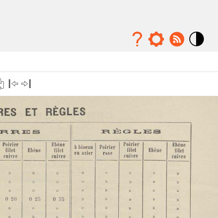
Mode
contraste
élévé