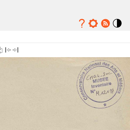
Mode
contraste
élévé