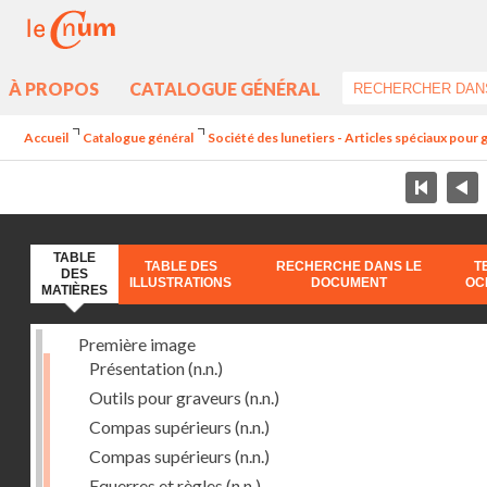
À PROPOS
CATALOGUE GÉNÉRAL
Accueil
Catalogue général
Société des lunetiers - Articles spéciaux pour
TABLE
TABLE DES
RECHERCHE DANS LE
T
DES
ILLUSTRATIONS
DOCUMENT
OC
MATIÈRES
Première image
Présentation
(n.n.)
Outils pour graveurs
(n.n.)
Compas supérieurs
(n.n.)
Compas supérieurs
(n.n.)
Equerres et règles
(n.n.)