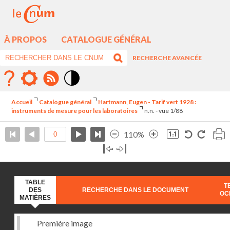
À PROPOS
CATALOGUE GÉNÉRAL
RECHERCHE AVANCÉE
Mode
contraste
Accueil
Catalogue général
Hartmann, Eugen - Tarif vert 1928 :
élévé
instruments de mesure pour les laboratoires
n.n. - vue 1/88
110%
TABLE
T
DES
RECHERCHE DANS LE DOCUMENT
OC
MATIÈRES
Première image