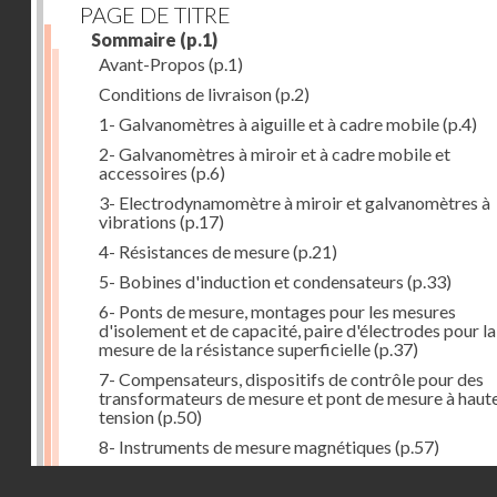
PAGE DE TITRE
Sommaire
(p.1)
Avant-Propos
(p.1)
Conditions de livraison
(p.2)
1- Galvanomètres à aiguille et à cadre mobile
(p.4)
2- Galvanomètres à miroir et à cadre mobile et
accessoires
(p.6)
3- Electrodynamomètre à miroir et galvanomètres à
vibrations
(p.17)
4- Résistances de mesure
(p.21)
5- Bobines d'induction et condensateurs
(p.33)
6- Ponts de mesure, montages pour les mesures
d'isolement et de capacité, paire d'électrodes pour la
mesure de la résistance superficielle
(p.37)
7- Compensateurs, dispositifs de contrôle pour des
transformateurs de mesure et pont de mesure à haut
tension
(p.50)
8- Instruments de mesure magnétiques
(p.57)
9- Electro-aimants en demi-anneau de du Bois
(p.60)
Droits réservés - CNAM