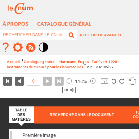
À PROPOS
CATALOGUE GÉNÉRAL
RECHERCHE AVANCÉE
Mode
contraste
Accueil
Catalogue général
Hartmann, Eugen - Tarif vert 1928 :
élévé
instruments de mesure pour les laboratoires
n.n. - vue 88/88
110%
TABLE
T
DES
RECHERCHE DANS LE DOCUMENT
OC
MATIÈRES
Première image