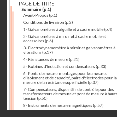
PAGE DE TITRE
Sommaire
(p.1)
Avant-Propos
(p.1)
Conditions de livraison
(p.2)
1- Galvanomètres à aiguille et à cadre mobile
(p.4)
2- Galvanomètres à miroir et à cadre mobile et
accessoires
(p.6)
3- Electrodynamomètre à miroir et galvanomètres à
vibrations
(p.17)
4- Résistances de mesure
(p.21)
5- Bobines d'induction et condensateurs
(p.33)
6- Ponts de mesure, montages pour les mesures
d'isolement et de capacité, paire d'électrodes pour la
mesure de la résistance superficielle
(p.37)
7- Compensateurs, dispositifs de contrôle pour des
transformateurs de mesure et pont de mesure à haut
tension
(p.50)
8- Instruments de mesure magnétiques
(p.57)
9- Electro-aimants en demi-anneau de du Bois
(p.60)
Droits réservés - CNAM