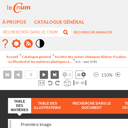
À PROPOS
CATALOGUE GÉNÉRAL
RECHERCHE AVANCÉE
Mode
contraste
Accueil
Catalogue général
Société des usines chimiques Rhône-Poulenc
élévé
- Le Rhodoïd et les matières plastiques à...
n.n. - vue 1/41
110%
TABLE
TABLE DES
RECHERCHE DANS LE
T
DES
ILLUSTRATIONS
DOCUMENT
OC
MATIÈRES
Première image